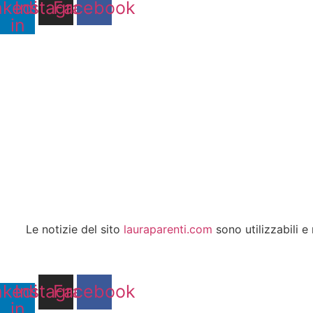
nkedin-
Instagram
Facebook
in
Le notizie del sito
lauraparenti.com
sono utilizzabili e
nkedin-
Instagram
Facebook
in