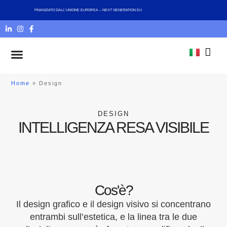
FINANZIATO DALL’UNIONE EUROPEA – NEXT GENERATION EU
Chi siamo
Home
»
Design
DESIGN
INTELLIGENZA RESA VISIBILE
Cos'è?
Il design grafico e il design visivo si concentrano
entrambi sull’estetica, e la linea tra le due